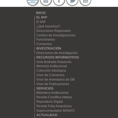
INICIO
EL IIAP
El IIAP
¿Qué hacemos?
Direcciones Regionales
Centros de Investigaciones
Funcionarios
Convenios
INVESTIGACIÓN
Direcciones de Investigación
RECURSOS INFORMATIVOS
Guía Ilustrada Amazonía
Memoria Institucional
Colección Ictiológica
Visor de Convenios
Visor de Inventarios de DB
Visor de Publicaciones
SERVICIOS
Biblioteca Institucional
Revista Científica Attalea
Repositorio Digital
Revista Folia Amazónica
Supercomputador MANATI
ACTUALIDAD