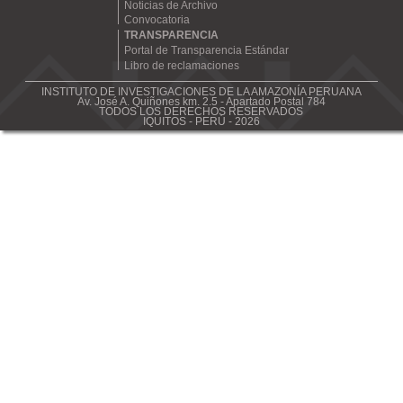
Noticias de Archivo
Convocatoria
TRANSPARENCIA
Portal de Transparencia Estándar
Libro de reclamaciones
INSTITUTO DE INVESTIGACIONES DE LA AMAZONÍA PERUANA
Av. José A. Quiñones km. 2.5 - Apartado Postal 784
TODOS LOS DERECHOS RESERVADOS
IQUITOS - PERÚ - 2026