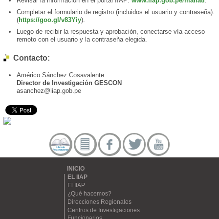
Revisar la información en el portal IIAP:
www.iiap.gob.pe/manati
.
Completar el formulario de registro (incluidos el usuario y contraseña):
(
https://goo.gl/v83Yiy
).
Luego de recibir la respuesta y aprobación, conectarse vía acceso
remoto con el usuario y la contraseña elegida.
Contacto:
Américo Sánchez Cosavalente
Director de Investigación GESCON
asanchez@iiap.gob.pe
INICIO
EL IIAP
El IIAP
¿Qué hacemos?
Direcciones Regionales
Centros de Investigaciones
Funcionarios