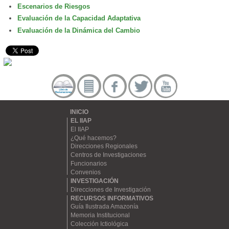
Escenarios de Riesgos
Evaluación de la Capacidad Adaptativa
Evaluación de la Dinámica del Cambio
INICIO
EL IIAP
El IIAP
¿Qué hacemos?
Direcciones Regionales
Centros de Investigaciones
Funcionarios
Convenios
INVESTIGACIÓN
Direcciones de Investigación
RECURSOS INFORMATIVOS
Guía Ilustrada Amazonía
Memoria Institucional
Colección Ictiológica