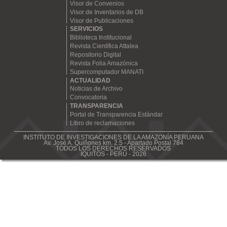
Visor de Convenios
Visor de Inventarios de DB
Visor de Publicaciones
SERVICIOS
Biblioteca Institucional
Revista Científica Attalea
Repositorio Digital
Revista Folia Amazónica
Supercomputador MANATI
ACTUALIDAD
Noticias de Archivo
Convocatoria
TRANSPARENCIA
Portal de Transparencia Estándar
Libro de reclamaciones
INSTITUTO DE INVESTIGACIONES DE LA AMAZONÍA PERUANA
Av. José A. Quiñones km. 2.5 - Apartado Postal 784
TODOS LOS DERECHOS RESERVADOS
IQUITOS - PERÚ - 2026